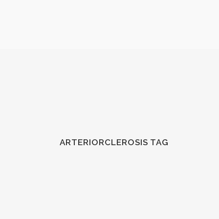
ARTERIORCLEROSIS TAG
LA DIABETES: ¿CÓMO AFECTA LA