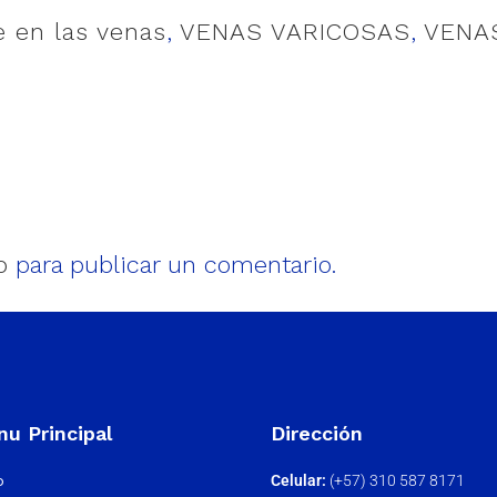
 en las venas
,
VENAS VARICOSAS
,
VENAS
o
para publicar un comentario.
u Principal
Dirección
o
Celular:
(+57) 310 587 8171