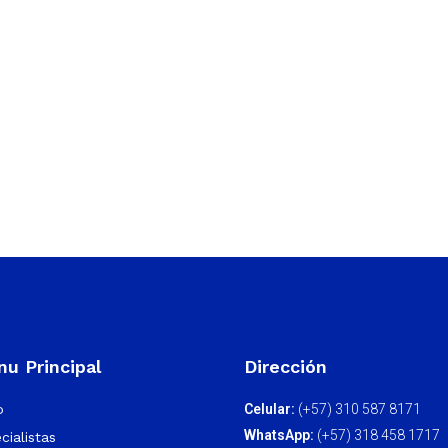
u Principal
Dirección
o
Celular:
(+57) 310 587 8171
WhatsApp:
(+57) 318 458 1717
cialistas