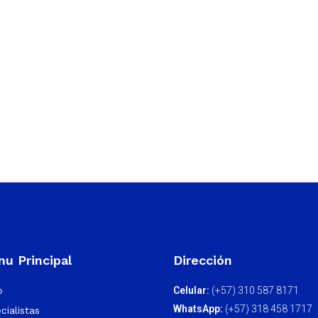
u Principal
Dirección
o
Celular:
(+57) 310 587 8171
WhatsApp:
(+57) 318 458 1717
cialistas