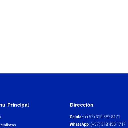
u Principal
Dirección
o
Celular:
(+57) 310 587 8171
WhatsApp:
(+57) 318 458 1717
cialistas